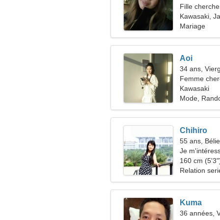
Fille cherche
Kawasaki, J
Mariage
Aoi
34 ans, Vier
Femme cherc
Kawasaki
Mode, Rand
Chihiro
55 ans, Bélie
Je m'intéres
160 cm (5'3")
Relation ser
Kuma
36 années, 