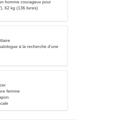
 un homme courageux pour
), 62 kg (136 livres)
ttaire
matologue à la recherche d'une
mante
cer
eure femme
Japon
icale