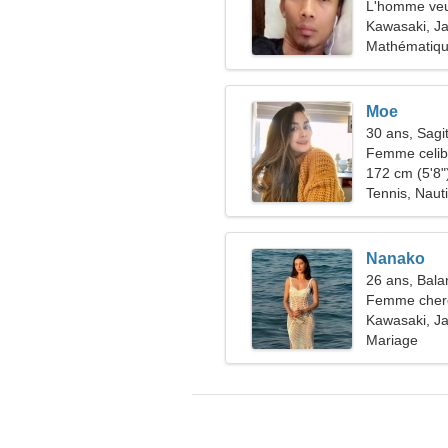
L'homme veu
Kawasaki, J
Mathématique
Moe
30 ans, Sagit
Femme celiba
172 cm (5'8")
Tennis, Naut
Nanako
26 ans, Bala
Femme cher
Kawasaki, J
Mariage