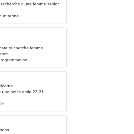
recherche d'une femme senior
ourt terme
bataire cherche femme
Japon
programmation
ricorne
 une petite amie 23-31
lle
ssons