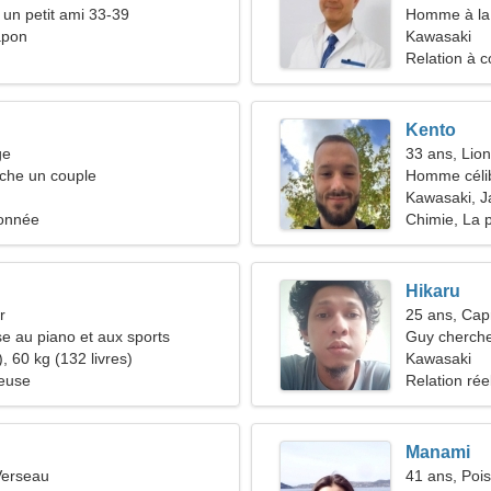
 un petit ami 33-39
Homme à la 
apon
Kawasaki
Relation à c
Kento
ge
33 ans, Lion
he un couple
Homme céli
Kawasaki, 
onnée
Chimie, La 
Hikaru
r
25 ans, Cap
se au piano et aux sports
Guy cherche
, 60 kg (132 livres)
Kawasaki
ieuse
Relation rée
Manami
Verseau
41 ans, Poi