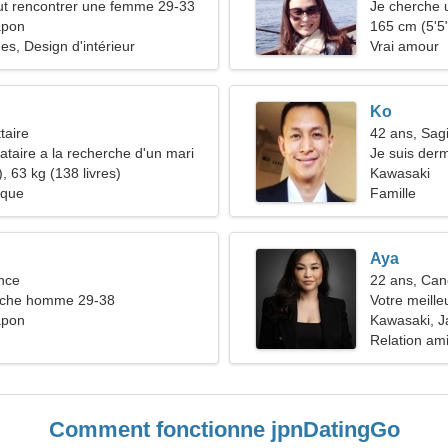
t rencontrer une femme 29-33
Je cherche
apon
voyager
165 cm (5'5"
s, Design d'intérieur
Vrai amour
Ko
taire
42 ans, Sagi
taire a la recherche d'un mari
Je suis der
, 63 kg (138 livres)
femme char
Kawasaki
ique
Famille
Aya
nce
22 ans, Can
che homme 29-38
Votre meill
apon
Kawasaki, 
Relation am
Comment fonctionne jpnDatingGo