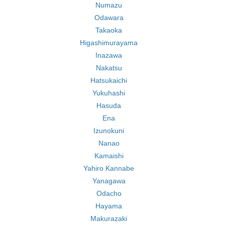
Numazu
Odawara
Takaoka
Higashimurayama
Inazawa
Nakatsu
Hatsukaichi
Yukuhashi
Hasuda
Ena
Izunokuni
Nanao
Kamaishi
Yahiro Kannabe
Yanagawa
Odacho
Hayama
Makurazaki