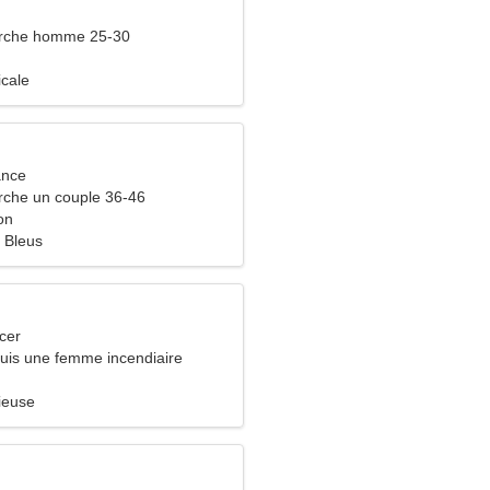
rche homme 25-30
icale
ance
che un couple 36-46
on
 Bleus
cer
suis une femme incendiaire
ieuse