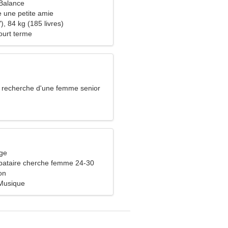
Balance
 une petite amie
), 84 kg (185 livres)
ourt terme
recherche d'une femme senior
rge
bataire cherche femme 24-30
on
Musique