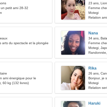
sons
23 ans, Lion
 un petit ami 28-32
Femme che
on
Motegi
Relation am
Nana
meaux
34 ans, Bal
s arts du spectacle et la plongée
Femme cher
Motegi, Jap
Randonnée,
Rika
taire
26 ans, Can
n ami énergique pour le
Bonjour, je 
, 60 kg (132 livres)
Motegi
Relation ser
Haruki