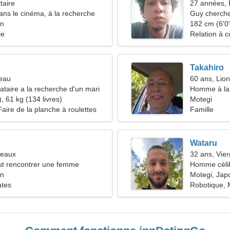
taire
27 années, 
dans le cinéma, à la recherche
Guy cherche
 énergique
on
182 cm (6'0"
le
Relation à c
Takahiro
reau
60 ans, Lion
taire a la recherche d'un mari
Homme à la 
, 61 kg (134 livres)
50-56
Motegi
Faire de la planche à roulettes
Famille
Wataru
meaux
32 ans, Vie
t rencontrer une femme
Homme céli
on
Motegi, Jap
ates
Robotique, 