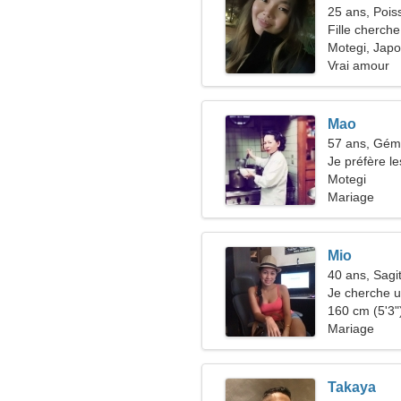
25 ans, Pois
Fille cherche
Motegi, Jap
Vrai amour
Mao
57 ans, Gé
Je préfère le
Motegi
Mariage
Mio
40 ans, Sagit
Je cherche u
camping
160 cm (5'3")
Mariage
Takaya