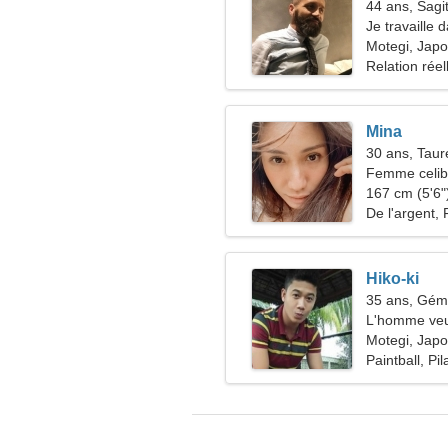
44 ans, Sagit
Je travaille 
d'une femme
Motegi, Jap
Relation réel
Mina
30 ans, Tau
Femme celiba
167 cm (5'6")
De l'argent, 
Hiko-ki
35 ans, Gé
L'homme veu
Motegi, Jap
Paintball, Pil