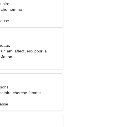
ttaire
rche homme
ieuse
meaux
d'un ami affectueux pour la
 Japon
ssons
bataire cherche femme
hasse