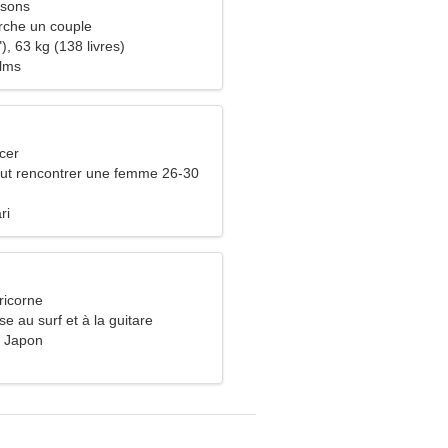
ssons
che un couple
), 63 kg (138 livres)
ilms
cer
ut rencontrer une femme 26-30
ri
ricorne
se au surf et à la guitare
 Japon