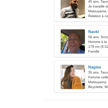
45 ans, Tau
Je travaille 
femme extrao
Matsuyama,
Relation à c
Naoki
56 ans, Scor
Homme à la 
179 cm (5'11"
Famille
Nagisa
35 ans, Tau
Femme celiba
39-45
Matsuyama,
Bicyclette, 