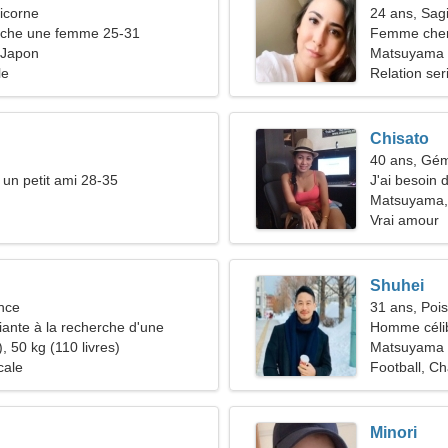
icorne
24 ans, Sagi
che une femme 25-31
Femme che
 Japon
Matsuyama
le
Relation ser
Chisato
40 ans, Gé
 un petit ami 28-35
J'ai besoin 
romance
Matsuyama,
Vrai amour
Shuhei
nce
31 ans, Poi
nte à la recherche d'une
Homme céli
ureuse
, 50 kg (110 livres)
Matsuyama
cale
Football, C
Minori