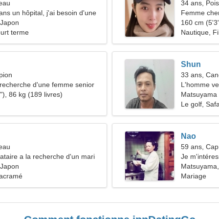
reau
34 ans, Poi
dans un hôpital, j'ai besoin d'une
Femme cher
rdinaire
 Japon
160 cm (5'3"
ourt terme
Nautique, F
Shun
pion
33 ans, Can
recherche d'une femme senior
L'homme ve
), 86 kg (189 livres)
Matsuyama
Le golf, Safa
Nao
reau
59 ans, Cap
taire a la recherche d'un mari
Je m'intéres
 Japon
Matsuyama,
Macramé
Mariage