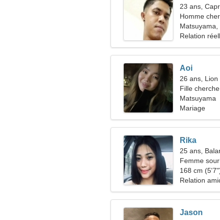
23 ans, Capr
Homme cher
Matsuyama,
Relation réel
Aoi
26 ans, Lion
Fille cherche
Matsuyama
Mariage
Rika
25 ans, Bala
Femme souria
relation amo
168 cm (5'7")
Relation ami
Jason