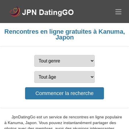
Rencontres en ligne gratuites à Kanuma,
Japon
JpnDatingGo est un service de rencontres en ligne populaire
à Kanuma, Japon. Vous pouvez instantanément partager des
photos avec des membres, avoir des réunions intéressantes,