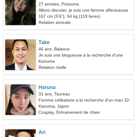
27 années, Poissons
Allons discuter, je suis une femme affectueuse
167 cm (5'6"), 54 kg (119 livres)
Relation amicale
Take
46 ans, Balance
Je suis une blogueuse à la recherche d'une
femme fantastique
Kanuma
Relation réelle
Haruna
31 ans, Taureau
Femme celibataire a la recherche d'un mari 32-
41
Kanuma, Japon
Cosplay, Entrainement de chien
Ari