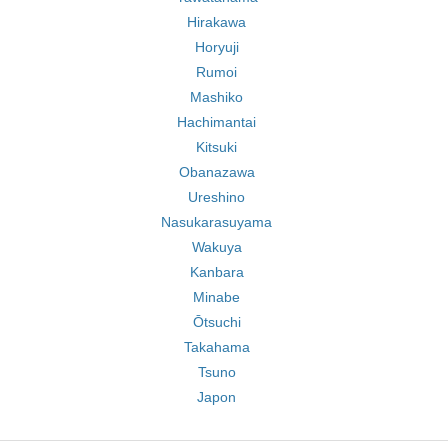
Hirakawa
Horyuji
Rumoi
Mashiko
Hachimantai
Kitsuki
Obanazawa
Ureshino
Nasukarasuyama
Wakuya
Kanbara
Minabe
Ōtsuchi
Takahama
Tsuno
Japon