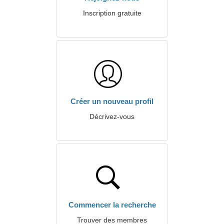
Inscription gratuite
Créer un nouveau profil
Décrivez-vous
Commencer la recherche
Trouver des membres