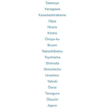
Taketoyo
Yanagawa
Kasedashirakame
Ojiya
Hirara
Kōshū
Ōmiya-ku
Buzen
Nakashibetsu
Toyohama
Shimoda
Shinichicho
Ureshino
Yabuki
Ōarai
Tanagura
Ōtsuchi
Japon