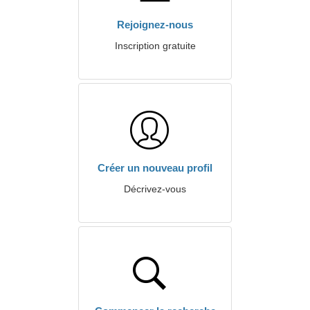
Rejoignez-nous
Inscription gratuite
Créer un nouveau profil
Décrivez-vous