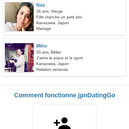
Nao
26 ans, Vierge
Fille cherche un petit ami
Kanazawa, Japon
Mariage
Miho
55 ans, Bélier
J'aime le piano et le sport
Kanazawa, Japon
Relation serieuse
Comment fonctionne jpnDatingGo