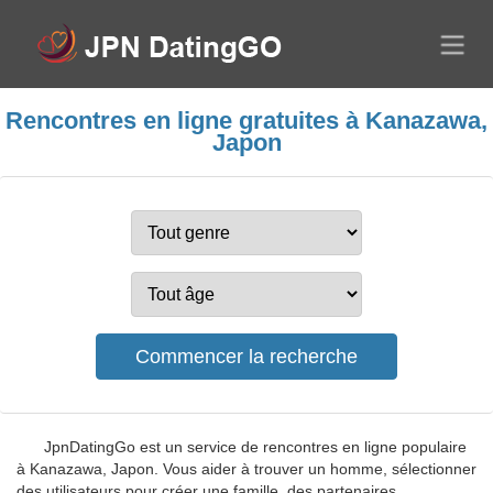
Rencontres en ligne gratuites à Kanazawa,
Japon
JpnDatingGo est un service de rencontres en ligne populaire
à Kanazawa, Japon. Vous aider à trouver un homme, sélectionner
des utilisateurs pour créer une famille, des partenaires