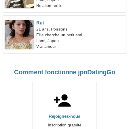
Relation réelle
Rui
21 ans, Poissons
Fille cherche un petit ami
Itami, Japon
Vrai amour
Comment fonctionne jpnDatingGo
Rejoignez-nous
Inscription gratuite