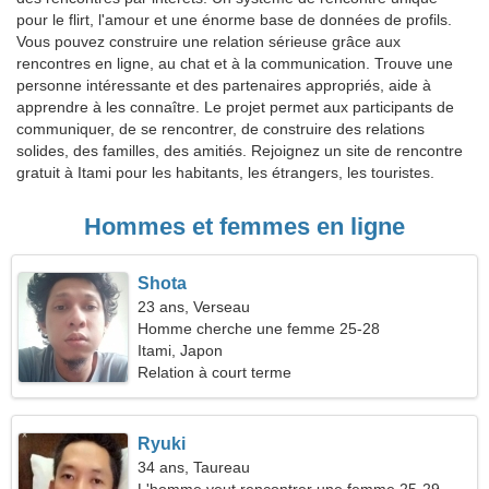
pour le flirt, l'amour et une énorme base de données de profils.
Vous pouvez construire une relation sérieuse grâce aux
rencontres en ligne, au chat et à la communication. Trouve une
personne intéressante et des partenaires appropriés, aide à
apprendre à les connaître. Le projet permet aux participants de
communiquer, de se rencontrer, de construire des relations
solides, des familles, des amitiés. Rejoignez un site de rencontre
gratuit à Itami pour les habitants, les étrangers, les touristes.
Hommes et femmes en ligne
Shota
23 ans, Verseau
Homme cherche une femme 25-28
Itami, Japon
Relation à court terme
Ryuki
34 ans, Taureau