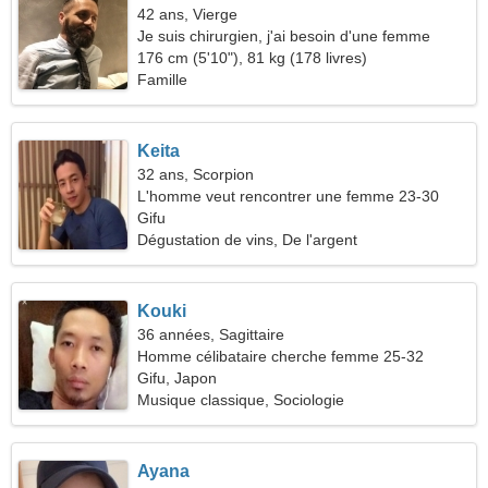
42 ans, Vierge
Je suis chirurgien, j'ai besoin d'une femme
atypique
176 cm (5'10"), 81 kg (178 livres)
Famille
Keita
32 ans, Scorpion
L'homme veut rencontrer une femme 23-30
Gifu
Dégustation de vins, De l'argent
Kouki
36 années, Sagittaire
Homme célibataire cherche femme 25-32
Gifu, Japon
Musique classique, Sociologie
Ayana