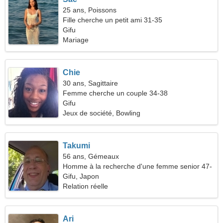
25 ans, Poissons
Fille cherche un petit ami 31-35
Gifu
Mariage
Chie
30 ans, Sagittaire
Femme cherche un couple 34-38
Gifu
Jeux de société, Bowling
Takumi
56 ans, Gémeaux
Homme à la recherche d'une femme senior 47-
51
Gifu, Japon
Relation réelle
Ari