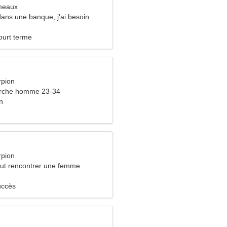
meaux
 dans une banque, j'ai besoin
e gracieuse
ourt terme
rpion
rche homme 23-34
n
rpion
ut rencontrer une femme
uccès