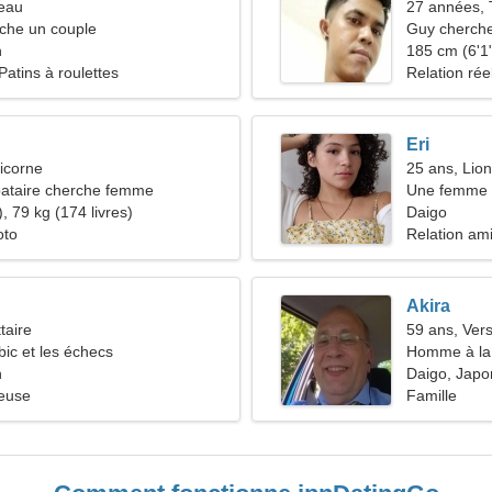
seau
27 années, 
he un couple
Guy cherche
n
185 cm (6'1"
Patins à roulettes
Relation rée
Eri
icorne
25 ans, Lion
ataire cherche femme
Une femme c
, 79 kg (174 livres)
relation
Daigo
oto
Relation am
Akira
taire
59 ans, Ver
bic et les échecs
Homme à la 
n
Daigo, Japo
ieuse
Famille