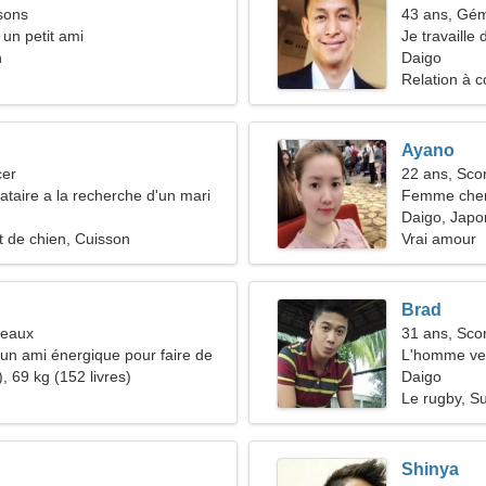
sons
43 ans, Gé
 un petit ami
Je travaille
n
d'une femm
Daigo
Relation à c
Ayano
cer
22 ans, Sco
taire a la recherche d'un mari
Femme che
Daigo, Japo
 de chien, Cuisson
Vrai amour
Brad
meaux
31 ans, Sco
d'un ami énergique pour faire de
L'homme ve
e ensemble
, 69 kg (152 livres)
Daigo
Le rugby, S
Shinya