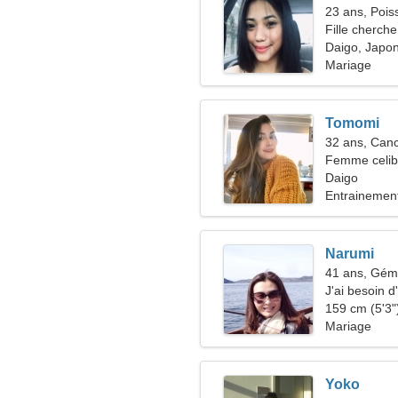
23 ans, Pois
Fille cherche
Daigo, Japo
Mariage
Tomomi
32 ans, Can
Femme celiba
36-42
Daigo
Entrainement
Narumi
41 ans, Gé
J'ai besoin 
la randonné
159 cm (5'3")
Mariage
Yoko