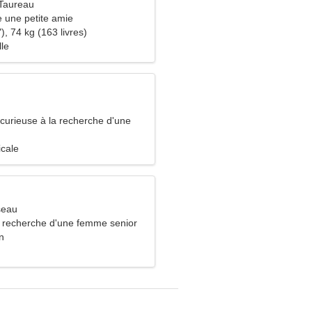
Taureau
 une petite amie
), 74 kg (163 livres)
lle
urieuse à la recherche d'une
icale
seau
recherche d'une femme senior
n