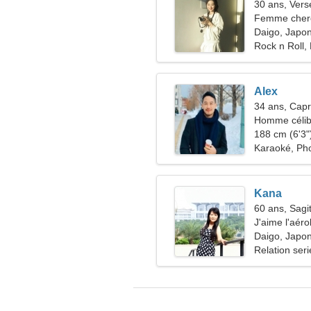
30 ans, Ver
Femme cherc
Daigo, Japo
Rock n Roll, 
Alex
34 ans, Capr
Homme célib
188 cm (6'3")
Karaoké, Ph
Kana
60 ans, Sagit
J'aime l'aéro
Daigo, Japo
Relation ser